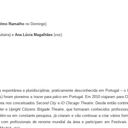
elmo Ramalho
no Domingo)
itarra) e
Ana Lúcia Magalhães
(voz)
spontânea e pluridisciplinar, praticamente desconhecida em Portugal – o
ram pioneiros a trazer para palco em Portugal. Em 2010 viajaram para Ch
área nos conceituados
Second City
e
iO Chicago Theatre
. Desde então conti
ter
e
Upright Citizens Brigade Theatre
, que formaram conhecidos profissio
êm-se em constante pesquisa, já criaram e vão continuar a criar vários form
 com profissionais de renome mundial da área e participam em Festivais 