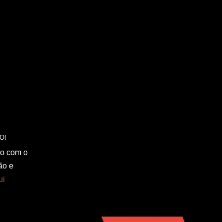
do com o
ão e
ui