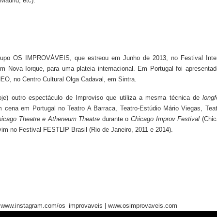
Madrid, etc).
po OS IMPROVÁVEIS, que estreou em Junho de 2013, no Festival Inte
m Nova Iorque, para uma plateia internacional. Em Portugal foi apresent
EO, no Centro Cultural Olga Cadaval, em Sintra.
) outro espectáculo de Improviso que utiliza a mesma técnica de
long
 em Portugal no Teatro A Barraca, Teatro-Estúdio Mário Viegas, Teat
hicago Theatre
e Atheneum Theatre
durante o
Chicago Improv Festival
(Chic
m no Festival FESTLIP Brasil (Rio de Janeiro, 2011 e 2014).
 | www.instagram.com/os_improvaveis | www.osimprovaveis.com