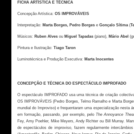
FICHA ARTÍSTICA E TÉCNICA
Concepção Artística:
OS IMPROVÁVEIS
Interpretação:
Marta Borges, Pedro Borges
e
Gonçalo Sítima
(
T
Músicos:
Ruben Alves
ou
Miguel Tapadas
(piano),
Mário Abel
(gu
Pintura e Ilustração:
Tiago Taron
Luminotécnica e Produção Executiva:
Marta Inocentes
CONCEPÇÃO E TÉCNICA DO ESPECTÁCULO IMPROFADO
O espectáculo IMPROFADO usa uma técnica de criação colectiva e
OS IMPROVÁVEIS (Pedro Borges, Telmo Ramalho e Marta Borges) fo
mundial do Improviso) e frequentaram uma especialização nesta 
em formação, passando, por exemplo, pelo
The Annoyance Thea
Fey, Amy Poehler, Mike Meyers, Andy Richter ou Bill Murray. Mant
de espectáculos de improviso, fazem regularmente intercâmbios