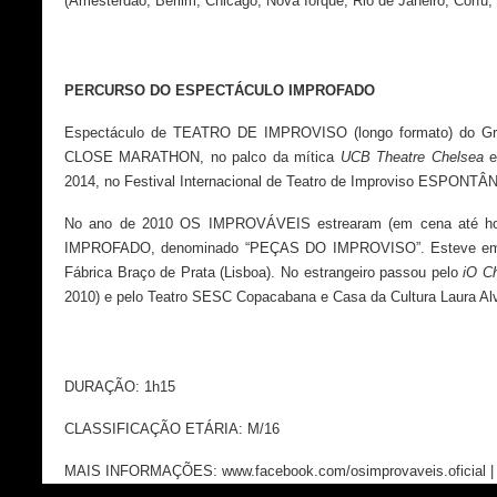
(Amesterdão, Berlim, Chicago, Nova Iorque, Rio de Janeiro, Corfu, 
PERCURSO DO ESPECTÁCULO IMPROFADO
Espectáculo de TEATRO DE IMPROVISO (longo formato) do Gru
CLOSE MARATHON, no palco da mítica
UCB Theatre Chelsea
e
2014, no Festival Internacional de Teatro de Improviso ESPONTÂN
No ano de 2010 OS IMPROVÁVEIS estrearam (em cena até hoje
IMPROFADO, denominado “PEÇAS DO IMPROVISO”. Esteve em cena
Fábrica Braço de Prata (Lisboa). No estrangeiro passou pelo
iO C
2010) e pelo Teatro SESC Copacabana e Casa da Cultura Laura Alvi
DURAÇÃO
: 1h15
CLASSIFICAÇÃO ETÁRIA
: M/16
MAIS INFORMAÇÕES:
www.facebook.com/osimprovaveis.oficial