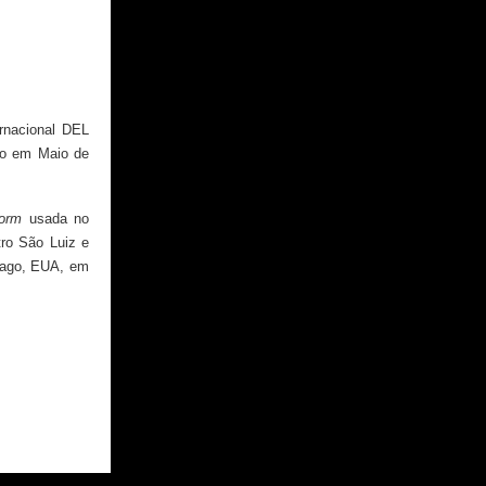
rnacional DEL
ado em Maio de
form
usada no
ro São Luiz e
ago, EUA, em