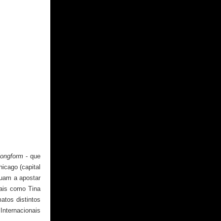
longform
- que
icago (capital
nuam a apostar
nais como Tina
atos distintos
Internacionais