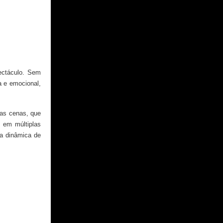
ectáculo. Sem
a e emocional,
 as cenas, que
 em múltiplas
a dinâmica de