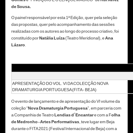
de Sousa.
O painel responsável por esta 1ª Edição, quer pela seleção
das propostas, quer pelo acompanhamento das sessões
realizadas com os autores ao longo do processo criativo, foi
constituído por
Natália Luíza
(Teatro Meridional), e
Ana
Lázaro
.
APRESENTAÇÃO DO VOL. VI DA COLECÇÃO NOVA
DRAMATURGIA PORTUGUESA (FITA - BEJA)
O evento de lançamento e de apresentação do VI volume da
coleção
“
Nova Dramaturgia Portuguesa
”, em parceria com
a Companhia de Teatro
Lendias d´Encantar
e com a F
olha
de Medronho - Artes Performativas
, teve lugar em Beja
durante o FITA 2021 (Festival Internacional de Beja) com a