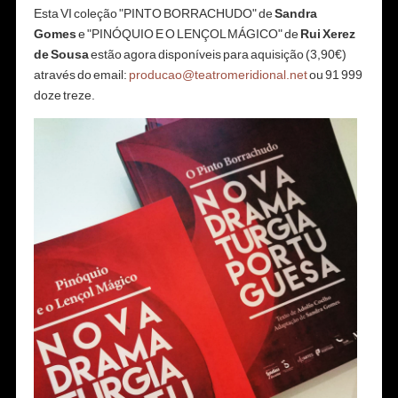
Esta VI coleção
"PINTO BORRACHUDO" de
Sandra
Gomes
e "PINÓQUIO E O LENÇOL MÁGICO" de
Rui Xerez
de Sousa
estão agora disponíveis para aquisição (3,90€)
através do email:
producao@teatromeridional.net
ou 91 999
doze treze.