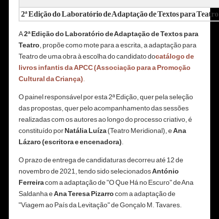
2ª Edição do Laboratório de Adaptação de Textos para Teatro
A
2ª Edição do Laboratório de Adaptação de Textos para
Teatro
, propõe
como mote para a escrita, a adaptação para
Teatro de uma obra à escolha do candidato do
catálogo de
livros infantis da
APCC (Associação para a Promoção
Cultural da Criança)
.
O painel responsável por esta 2ª Edição, quer pela seleção
das propostas, quer pelo acompanhamento das sessões
realizadas com os autores ao longo do processo criativo, é
constituído por
Natália Luíza
(Teatro Meridional), e
Ana
Lázaro (escritora e encenadora)
.
O prazo de entrega de candidaturas decorreu até 12 de
novembro de 2021,
tendo sido selecionados
António
Ferreira
com a adaptação de "O Que Há no Escuro" de Ana
Saldanha e
Ana Teresa Pizarro
com a adaptação de
"Viagem ao País da Levitação" de Gonçalo M. Tavares.