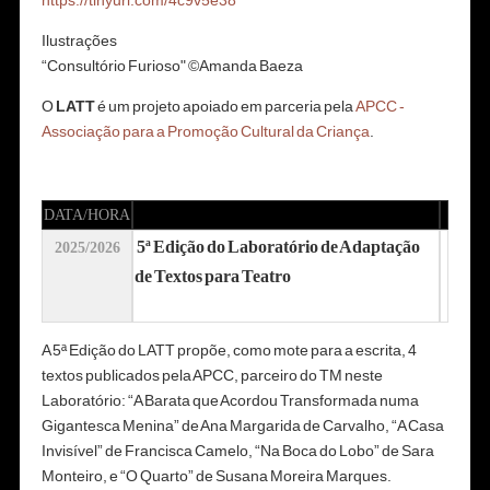
https://tinyurl.com/4c9v5e38
Ilustrações
“Consultório Furioso" ©Amanda Baeza
O
LATT
é um projeto apoiado em parceria pela
APCC -
Associação para a Promoção Cultural da Criança
.
DATA/HORA
5ª Edição do Laboratório de Adaptação
2025/2026
de Textos para Teatro
A 5ª Edição do LATT propõe, como mote para a escrita, 4
textos publicados pela APCC, parceiro do TM neste
Laboratório: “A Barata que Acordou Transformada numa
Gigantesca Menina” de Ana Margarida de Carvalho, “A Casa
Invisível” de Francisca Camelo, “Na Boca do Lobo” de Sara
Monteiro, e “O Quarto” de Susana Moreira Marques.