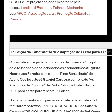
O
LATT
é um projeto apoiado em parceria pela
editora
Lendias d’Encantar / Folha de Medronho
, e
pela
APCC - Associação para a Promoção Cultural da
Criança
.
1 ª Edição do Laboratório de Adaptação de Textos para Teatro
O prazo de entrega de candidaturas decorreu até 1 de julho
de 2020 tendo sido selecionados os pseudónimos
Augusta
Henriques Ferreira
com o texto "Pinto Borrachudo" de
Adolfo Coelho e
José Gabriel Cardoso
com o texto "As
Aventuras de Pinóquio" de Carlo Collodi a 16 de julho de
2020 para participarem nesta 1ª Edição.
Do trabalho realizado,
que decorreu até fevereiro de 2021,
resultaram os textos "PINTO BORRACHUDO" de
Sandra
Gomes
e "PINÓQUIO E O LENÇOL MÁGICO" de
Rui Xerez