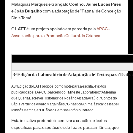
Malaquias Marques e
Gonçalo Coelho, Jaime Lucas Pires
e João Bugalho
com a adaptação de "Fatma" de Conceição
Dinis Tomé.
O
LATT
é um projeto apoiado em parceria pela
APCC -
Associação para a Promoção Cultural da Criança
.
3ª Edição do Laboratório de Adaptação de Textos para Teatro
A 3ª Edição do LATT propõe, como mote para a escrita, 4 textos
publicados pela APCC, parceiro do TM neste Laboratório: “A Menina
que Queria Escrever Histórias” de Rosário Alçada Araújo, “Contos do
Lápis Verde” de Álvaro Magalhães, “Ginástica Animalástica” de Isabel
Minhós Martins, e “O Cão e o Gato” de António Torrado.
Esta iniciativa pretende incentivar a criação de textos
específicos para espetáculos de Teatro para a infância, que