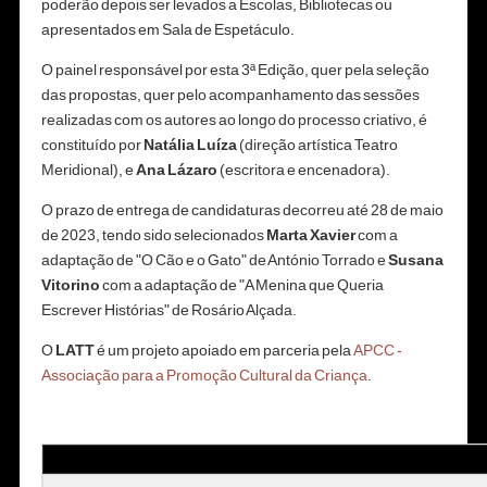
poderão depois ser levados a Escolas, Bibliotecas ou
apresentados em Sala de Espetáculo.
O painel responsável por esta 3ª Edição, quer pela seleção
das propostas, quer pelo acompanhamento das sessões
realizadas com os autores ao longo do processo criativo, é
constituído por
Natália Luíza
(direção artística Teatro
Meridional), e
Ana Lázaro
(escritora e encenadora).
O prazo de entrega de candidaturas decorreu até 28 de maio
de 2023, tendo sido selecionados
Marta Xavier
com a
adaptação de "O Cão e o Gato" de António Torrado e
Susana
Vitorino
com a adaptação de "A Menina que Queria
Escrever Histórias" de Rosário Alçada.
O
LATT
é um projeto apoiado em parceria pela
APCC -
Associação para a Promoção Cultural da Criança
.