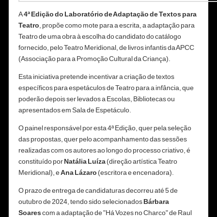
A
4ª Edição do Laboratório de Adaptação de Textos para
Teatro
, propõe como mote para a escrita, a adaptação para
Teatro de uma obra à escolha do candidato do catálogo
fornecido, pelo Teatro Meridional, de livros infantis da APCC
(Associação para a Promoção Cultural da Criança).
Esta iniciativa pretende incentivar a criação de textos
específicos para espetáculos de Teatro para a infância, que
poderão depois ser levados a Escolas, Bibliotecas ou
apresentados em Sala de Espetáculo.
O painel responsável por esta 4ª Edição, quer pela seleção
das propostas, quer pelo acompanhamento das sessões
realizadas com os autores ao longo do processo criativo, é
constituído por
Natália Luíza
(direção artística Teatro
Meridional), e
Ana Lázaro
(escritora e encenadora).
O prazo de entrega de candidaturas decorreu até 5 de
outubro de 2024, tendo sido selecionados
Bárbara
Soares
com a adaptação de "Há Vozes no Charco" de Raul