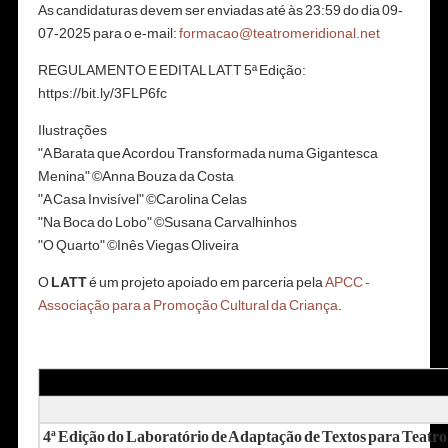
As candidaturas devem ser enviadas até às 23:59 do dia 09-
07-2025 para o e-mail:
formacao@teatromeridional.net
REGULAMENTO E EDITAL LATT 5ª Edição:
https://bit.ly/3FLP6fc
Ilustrações
"A Barata que Acordou Transformada numa Gigantesca
Menina" ©Anna Bouza da Costa
"A Casa Invisível" ©Carolina Celas
"Na Boca do Lobo" ©Susana Carvalhinhos
"O Quarto" ©Inês Viegas Oliveira
O
LATT
é um projeto apoiado em parceria pela
APCC -
Associação para a Promoção Cultural da Criança
.
4ª Edição do Laboratório de Adaptação de Textos para Teatro