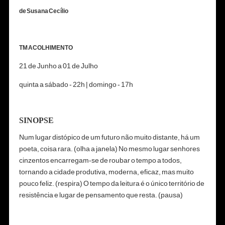
de Susana Cecílio
TM ACOLHIMENTO
21 de Junho a 01 de Julho
quinta a sábado - 22h | domingo - 17h
SINOPSE
Num lugar distópico de um futuro não muito distante, há um
poeta, coisa rara. (olha a janela) No mesmo lugar senhores
cinzentos encarregam-se de roubar o tempo a todos,
tornando a cidade produtiva, moderna, eficaz, mas muito
pouco feliz. (respira) O tempo da leitura é o único território de
resistência e lugar de pensamento que resta. (pausa)