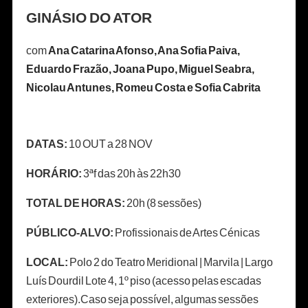
GINÁSIO DO ATOR
com
Ana Catarina Afonso, Ana Sofia Paiva,
Eduardo Frazão, Joana Pupo, Miguel Seabra,
Nicolau Antunes, Romeu Costa e Sofia Cabrita
DATAS:
10 OUT a 28 NOV
HORÁRIO:
3ªf das 20h às 22h30
TOTAL DE HORAS:
20h (8 sessões)
PÚBLICO-ALVO:
Profissionais de Artes Cénicas
LOCAL:
Polo 2 do Teatro Meridional | Marvila | Largo
Luís Dourdil Lote 4, 1º piso (acesso pelas escadas
exteriores).Caso seja possível, algumas sessões