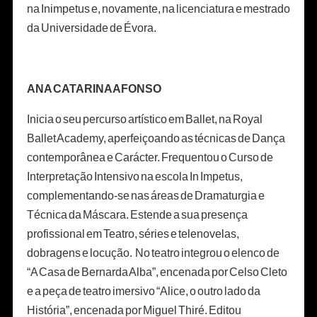
na Inimpetus e, novamente, na licenciatura e mestrado
da Universidade de Évora.
ANA CATARINA AFONSO
Inicia o seu percurso artístico em Ballet, na Royal
Ballet Academy, aperfeiçoando as técnicas de Dança
contemporânea e Carácter. Frequentou o Curso de
Interpretação Intensivo na escola In Impetus,
complementando-se nas áreas de Dramaturgia e
Técnica da Máscara. Estende a sua presença
profissional em Teatro, séries e telenovelas,
dobragens e locução. No teatro integrou o elenco de
“A Casa de Bernarda Alba”, encenada por Celso Cleto
e a peça de teatro imersivo “Alice, o outro lado da
História”, encenada por Miguel Thiré. Editou