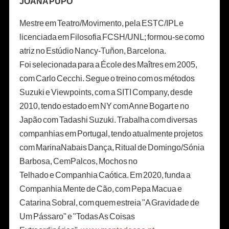
JOANA PUPO
Mestre em Teatro/Movimento, pela ESTC/IPL e
licenciada em Filosofia FCSH/UNL; formou-se como
atriz no Estúdio Nancy-Tuñon, Barcelona.
Foi selecionada para a École des Maîtres em 2005,
com Carlo Cecchi. Segue o treino com os métodos
Suzuki e Viewpoints, com a SITI Company, desde
2010, tendo estado em NY com Anne Bogart e no
Japão com Tadashi Suzuki. Trabalha com diversas
companhias em Portugal, tendo atualmente projetos
com MarinaNabais Dança, Ritual de Domingo/Sónia
Barbosa, CemPalcos, Mochos no
Telhado e Companhia Caótica. Em 2020, funda a
Companhia Mente de Cão, com Pepa Macua e
Catarina Sobral, com quem estreia "A Gravidade de
Um Pássaro" e "Todas As Coisas