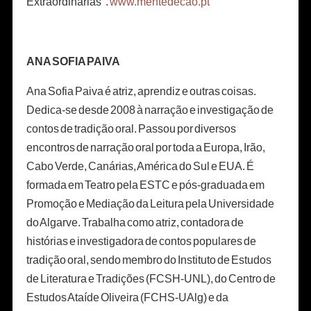
Extraordinárias".
www.mentedecao.pt
ANA SOFIA PAIVA
Ana Sofia Paiva é atriz, aprendiz e outras coisas.
Dedica-se desde 2008 à narração e investigação de
contos de tradição oral. Passou por diversos
encontros de narração oral por toda a Europa, Irão,
Cabo Verde, Canárias, América do Sul e EUA. É
formada em Teatro pela ESTC e pós-graduada em
Promoção e Mediação da Leitura pela Universidade
do Algarve. Trabalha como atriz, contadora de
histórias e investigadora de contos populares de
tradição oral, sendo membro do Instituto de Estudos
de Literatura e Tradições (FCSH-UNL), do Centro de
Estudos Ataíde Oliveira (FCHS-UAlg) e da